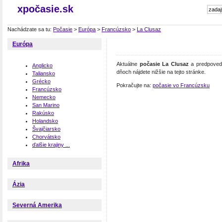
xpočasie.sk
Nachádzate sa tu:
Počasie
>
Európa
>
Francúzsko
>
La Clusaz
Európa
Aktuálne
počasie La Clusaz
a predpoveď 
Anglicko
dňoch nájdete nižšie na tejto stránke.
Taliansko
Grécko
Pokračujte na:
počasie vo Francúzsku
Francúzsko
Nemecko
San Marino
Rakúsko
Holandsko
Švajčiarsko
Chorvátsko
ďalšie krajiny ...
Afrika
Ázia
Severná Amerika