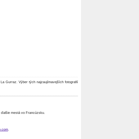
u La Gurraz. Výber tých najzaujímavejších fotografií
 ďalšie mestá vo Francúzsku.
o.com
.