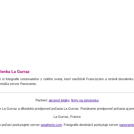
lenka La Gurraz
e si fotografie cestovateľov z celého sveta, ktorí navštívili Francúzsko a strávili dovolenk
rináša server Panoramio.
Partneri:
akciové letáky
,
firmy na slovensku
sie La Gurraz a dlhodobú predpoveď počasia La Gurraz. Ponúkame predpoveď počasia aj pre
La Gurraz, France
o počasí poskytujete server
weatherio.com
. Fotografie destinácií poskytuje server
panorami