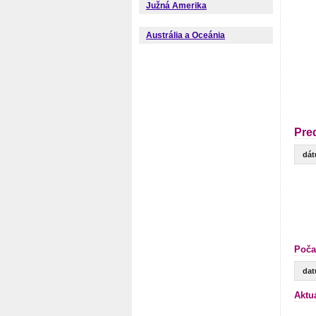
Južná Amerika
Austrália a Oceánia
Pre
dá
Poča
da
Aktu