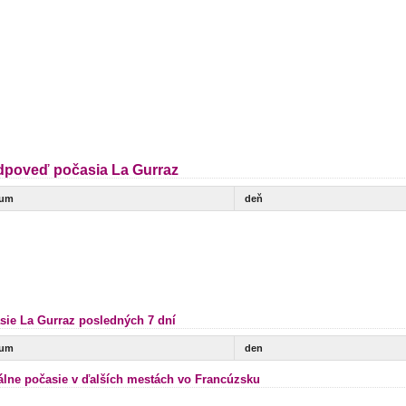
dpoveď počasia La Gurraz
tum
deň
sie La Gurraz posledných 7 dní
tum
den
álne počasie v ďalších mestách vo Francúzsku