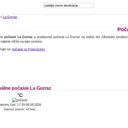
>
La Gurraz
Poč
lne
počasie La Gurraz
a predpoveď počasia La Gurraz na ďalšie dni. Dlhodobú predpov
nájdete nižšie na tejto stránke.
čujte na:
počasie vo Francúzsku
uálne počasie La Gurraz
°C
iestny čas: 17:18 06.08.2026
časový posun: +0 hod.