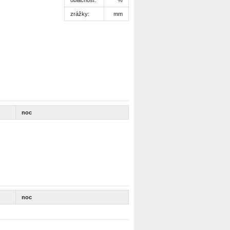
zrážky:
mm
noc
noc