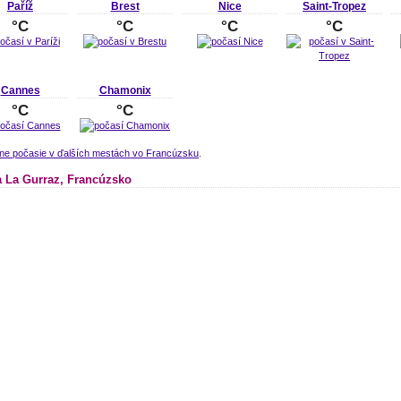
Paříž
Brest
Nice
Saint-Tropez
°C
°C
°C
°C
Cannes
Chamonix
°C
°C
lne počasie v ďalších mestách vo Francúzsku
.
 La Gurraz, Francúzsko