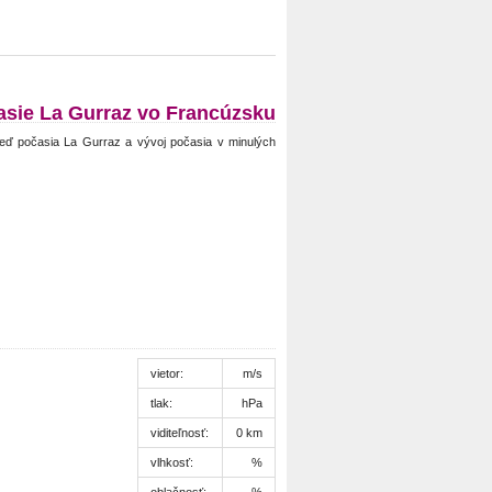
asie La Gurraz vo Francúzsku
eď počasia La Gurraz a vývoj počasia v minulých
vietor:
m/s
tlak:
hPa
viditeľnosť:
0 km
vlhkosť:
%
oblačnosť:
%