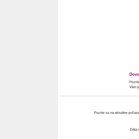
Dovo
Pozrit
Vám p
Pozrite sa na aktuálne poča
Dáta 