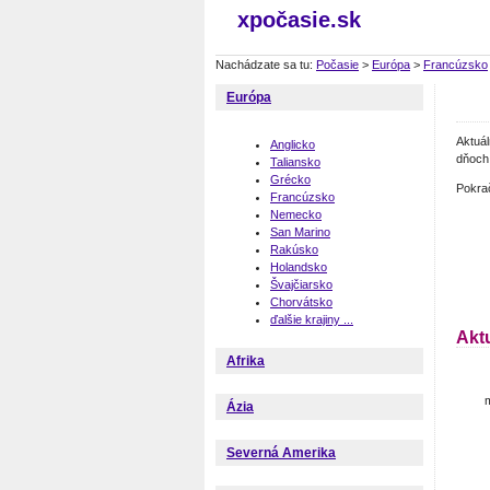
xpočasie.sk
Nachádzate sa tu:
Počasie
>
Európa
>
Francúzsko
Európa
Aktuá
Anglicko
dňoch 
Taliansko
Grécko
Pokra
Francúzsko
Nemecko
San Marino
Rakúsko
Holandsko
Švajčiarsko
Chorvátsko
ďalšie krajiny ...
Akt
Afrika
m
Ázia
Severná Amerika