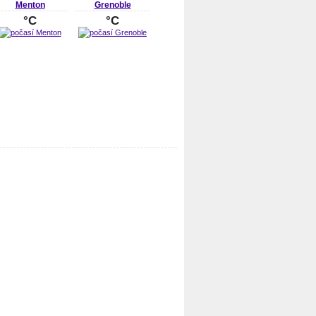
Menton
Grenoble
°C
°C