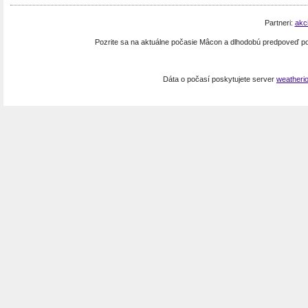
Partneri:
akc
Pozrite sa na aktuálne počasie Mâcon a dlhodobú predpoveď p
Dáta o počasí poskytujete server
weatheri