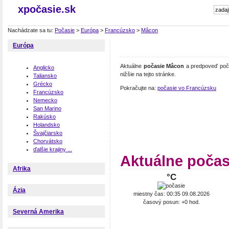
xpočasie.sk
Nachádzate sa tu:
Počasie
>
Európa
>
Francúzsko
>
Mâcon
Európa
Aktuálne
počasie Mâcon
a predpoveď poča
Anglicko
nižšie na tejto stránke.
Taliansko
Grécko
Pokračujte na:
počasie vo Francúzsku
Francúzsko
Nemecko
San Marino
Rakúsko
Holandsko
Švajčiarsko
Chorvátsko
ďalšie krajiny ...
Aktuálne poča
Afrika
°C
Ázia
miestny čas: 00:35 09.08.2026
časový posun: +0 hod.
Severná Amerika