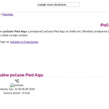
>
Pied Aigu
Poč
lne
počasie Pied Aigu
a predpoveď počasia Pied Aigu na ďalšie dni. Dlhodobú predpoveď p
e nižšie na tejto stránke.
čujte na:
počasie vo Francúzsku
uálne počasie Pied Aigu
°C
miestny čas: 11:39 06.08.2026
časový posun: +0 hod.