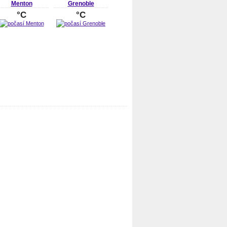
Menton
Grenoble
°C
°C