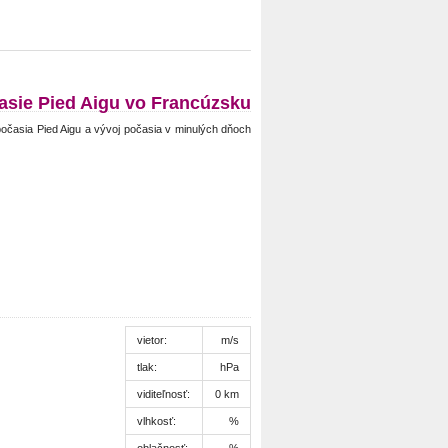
asie Pied Aigu vo Francúzsku
očasia Pied Aigu a vývoj počasia v minulých dňoch
vietor:
m/s
tlak:
hPa
viditeľnosť:
0 km
vlhkosť:
%
oblačnosť:
%