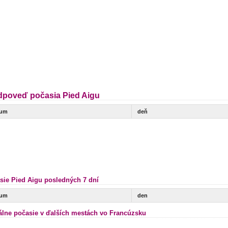
dpoveď počasia Pied Aigu
tum
deň
sie Pied Aigu posledných 7 dní
tum
den
álne počasie v ďalších mestách vo Francúzsku