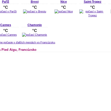
Paříž
Brest
Nice
Saint-Tropez
°C
°C
°C
°C
Cannes
Chamonix
°C
°C
lne počasie v ďalších mestách vo Francúzsku
.
 Pied Aigu, Francúzsko