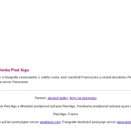
lenka Pied Aigu
e si fotografie cestovateľov z celého sveta, ktorí navštívili Francúzsko a strávili dovolenku P
a server Panoramio.
Partneri:
akciové letáky
,
firmy na slovensku
sie Pied Aigu a dlhodobú predpoveď počasia Pied Aigu. Ponúkame predpoveď počasia aj pre
Pied Aigu, France
o počasí poskytujete server
weatherio.com
. Fotografie destinácií poskytuje server
panorami