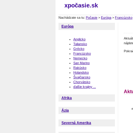
xpočasie.sk
Nachádzate sa tu:
Počasie
>
Európa
>
Francúzsko
Európa
Aktuá
Anglicko
nájdet
Taliansko
Grécko
Pokra
Francúzsko
Nemecko
San Marino
Rakúsko
Holandsko
Švajčiarsko
Chorvátsko
ďalšie krajiny ...
Akt
Afrika
Ázia
Severná Amerika