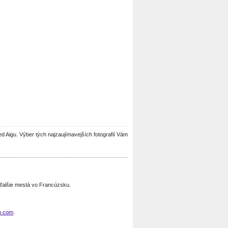
ied Aigu. Výber tých najzaujímavejších fotografií Vám
 ďalšie mestá vo Francúzsku.
o.com
.