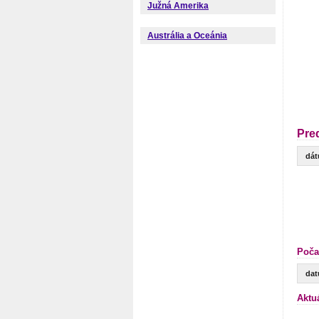
Južná Amerika
Austrália a Oceánia
Pre
dá
Poča
da
Aktu