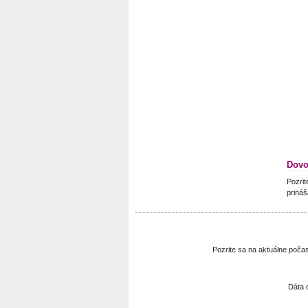
Dovo
Pozrit
prináš
Pozrite sa na aktuálne poča
Dáta 