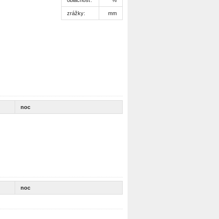
zrážky:
mm
noc
noc