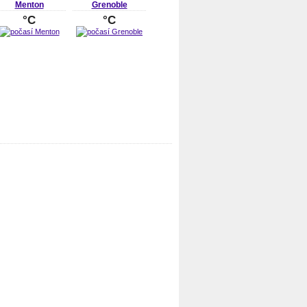
Menton
Grenoble
°C
°C