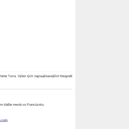
Pointe Turra. Výber tých najzaujímavejších fotografií
pre ďalšie mestá vo Francúzsku.
o.com
.