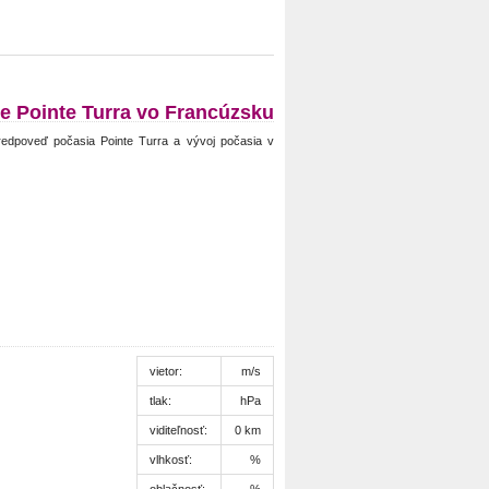
e Pointe Turra vo Francúzsku
redpoveď počasia Pointe Turra a vývoj počasia v
vietor:
m/s
tlak:
hPa
viditeľnosť:
0 km
vlhkosť:
%
oblačnosť:
%