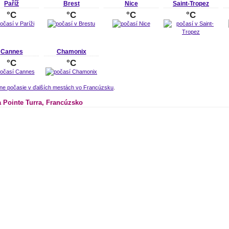
Paříž
Brest
Nice
Saint-Tropez
°C
°C
°C
°C
Cannes
Chamonix
°C
°C
lne počasie v ďalších mestách vo Francúzsku
.
 Pointe Turra, Francúzsko