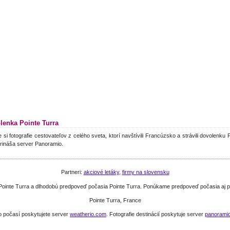
lenka Pointe Turra
e si fotografie cestovateľov z celého sveta, ktorí navštívili Francúzsko a strávili dovolenku 
rináša server Panoramio.
Partneri:
akciové letáky
,
firmy na slovensku
 Pointe Turra a dlhodobú predpoveď počasia Pointe Turra. Ponúkame predpoveď počasia aj 
Pointe Turra, France
o počasí poskytujete server
weatherio.com
. Fotografie destinácií poskytuje server
panorami