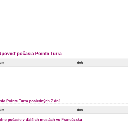
dpoveď počasia Pointe Turra
tum
deň
sie Pointe Turra posledných 7 dní
tum
den
álne počasie v ďalších mestách vo Francúzsku