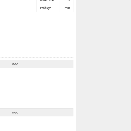
zrážky:
mm
noc
noc