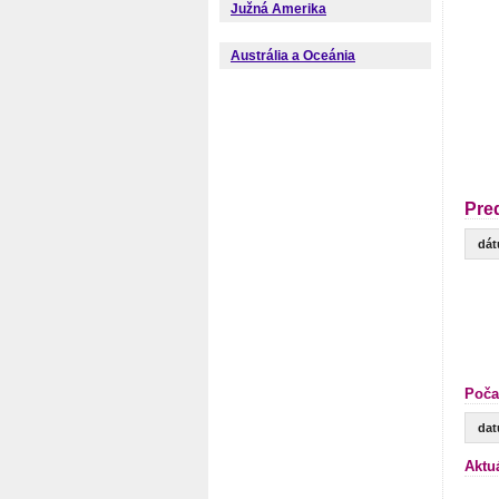
Južná Amerika
Austrália a Oceánia
Pre
dá
Poča
da
Aktu