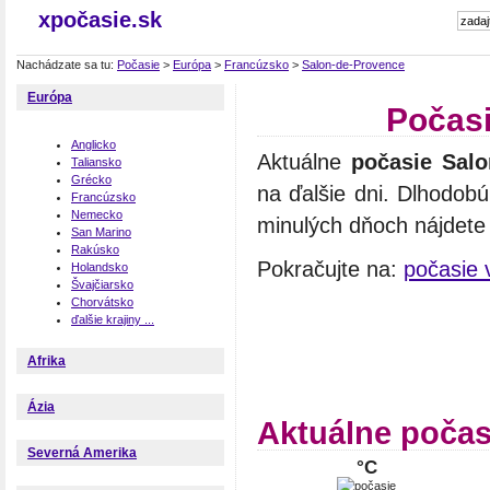
xpočasie.sk
Nachádzate sa tu:
Počasie
>
Európa
>
Francúzsko
>
Salon-de-Provence
Európa
Počasi
Anglicko
Aktuálne
počasie Salo
Taliansko
Grécko
na ďalšie dni. Dlhodob
Francúzsko
Nemecko
minulých dňoch nájdete n
San Marino
Rakúsko
Pokračujte na:
počasie 
Holandsko
Švajčiarsko
Chorvátsko
ďalšie krajiny ...
Afrika
Ázia
Aktuálne počas
Severná Amerika
°C