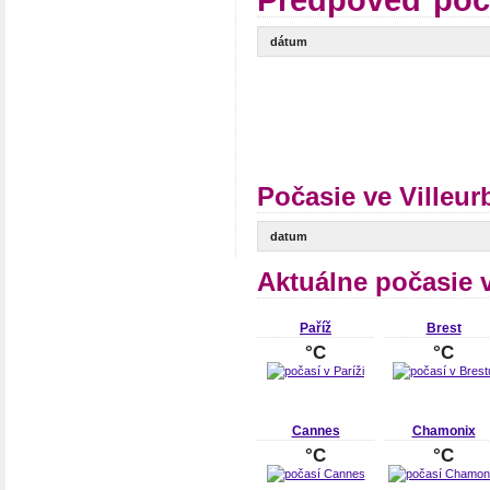
Predpoveď poča
dátum
Počasie ve Villeu
datum
Aktuálne počasie 
Paříž
Brest
°C
°C
Cannes
Chamonix
°C
°C