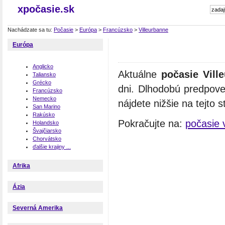
xpočasie.sk
Nachádzate sa tu:
Počasie
>
Európa
>
Francúzsko
>
Villeurbanne
Európa
Anglicko
Aktuálne
počasie Vill
Taliansko
Grécko
dni. Dlhodobú predpove
Francúzsko
Nemecko
nájdete nižšie na tejto s
San Marino
Rakúsko
Pokračujte na:
počasie 
Holandsko
Švajčiarsko
Chorvátsko
ďalšie krajiny ...
Afrika
Ázia
Severná Amerika