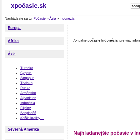
xpočasie.sk
Nachádzate sa tu:
Počasie
>
Ázia
>
Indonézia
Európa
Aktuálne
počasie Indonézia
, pre viac inf
Afrika
Ázia
Turecko
Cyprus
Singapur
Thajsko
Rusko
Arménsko
Afganistan
Indonézia
Filipíny
Bangladéš
ďalšie krajiny ...
Severná Amerika
Najhľadanejšie počasie v In