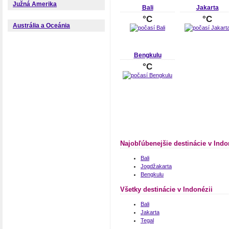
Južná Amerika
Bali
Jakarta
°C
°C
Austrália a Oceánia
Bengkulu
°C
Najobľúbenejšie destinácie v Indo
Bali
Jogdžakarta
Bengkulu
Všetky destinácie v Indonézii
Bali
Jakarta
Tegal