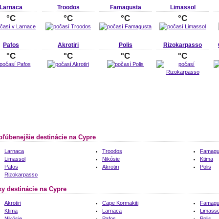
Larnaca
Troodos
Famagusta
Limassol
°C
°C
°C
°C
Pafos
Akrotiri
Polis
Rizokarpasso
°C
°C
°C
°C
bľúbenejšie destinácie na Cypre
Larnaca
Troodos
Famagu
Limassol
Nikósie
Ktima
Pafos
Akrotiri
Polis
Rizokarpasso
ky destinácie na Cypre
Akrotiri
Cape Kormakiti
Famagu
Ktima
Larnaca
Limasso
Nikósie
Pafos
Polis