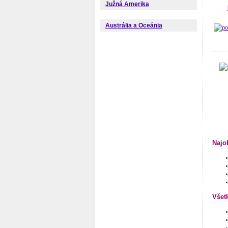
Južná Amerika
Austrália a Oceánia
Najo
Všet