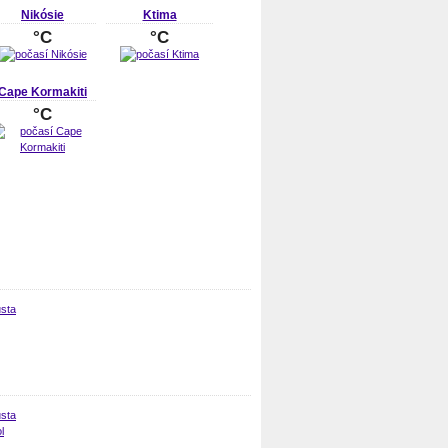
Nikósie
Ktima
°C
°C
Cape Kormakiti
°C
sta
sta
l