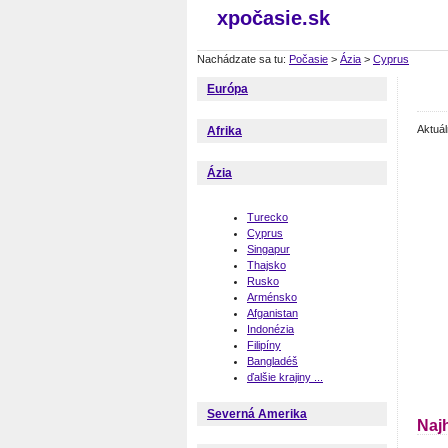
xpočasie.sk
Nachádzate sa tu:
Počasie
>
Ázia
>
Cyprus
Európa
Aktuá
Afrika
Ázia
Turecko
Cyprus
Singapur
Thajsko
Rusko
Arménsko
Afganistan
Indonézia
Filipíny
Bangladéš
ďalšie krajiny ...
Severná Amerika
Naj