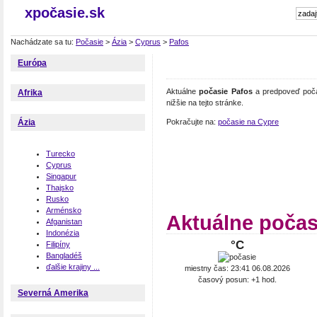
xpočasie.sk
Nachádzate sa tu:
Počasie
>
Ázia
>
Cyprus
>
Pafos
Európa
Aktuálne
počasie Pafos
a predpoveď počas
Afrika
nižšie na tejto stránke.
Pokračujte na:
počasie na Cypre
Ázia
Turecko
Cyprus
Singapur
Thajsko
Rusko
Arménsko
Aktuálne počas
Afganistan
Indonézia
°C
Filipíny
Bangladéš
ďalšie krajiny ...
miestny čas: 23:41 06.08.2026
časový posun: +1 hod.
Severná Amerika