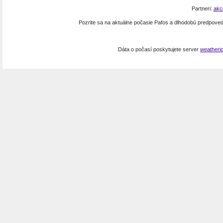
Partneri:
akc
Pozrite sa na aktuálne počasie Pafos a dlhodobú predpove
Dáta o počasí poskytujete server
weatheri