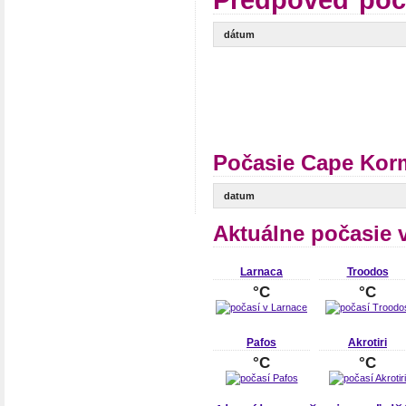
Predpoveď poč
dátum
Počasie Cape Korm
datum
Aktuálne počasie 
Larnaca
Troodos
°C
°C
Pafos
Akrotiri
°C
°C