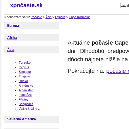
xpočasie.sk
Nachádzate sa tu:
Počasie
>
Ázia
>
Cyprus
>
Cape Kormakiti
Európa
Afrika
Aktuálne
počasie Cape
dni. Dlhodobú predpov
Ázia
dňoch nájdete nižšie na 
Turecko
Cyprus
Pokračujte na:
počasie 
Singapur
Thajsko
Rusko
Arménsko
Afganistan
Indonézia
Filipíny
Bangladéš
ďalšie krajiny ...
Severná Amerika