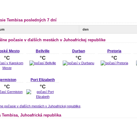
sie Tembisa posledných 7 dní
tum
den
álne počasie v ďalších mestách v Juhoafrickej republike
pské Mesto
Bellville
Durban
Pretoria
°C
°C
°C
°C
ermiston
Port Elizabeth
°C
°C
ne počasie v ďalších mestách v Juhoafrickej republike
.
 Tembisa, Juhoafrická republika