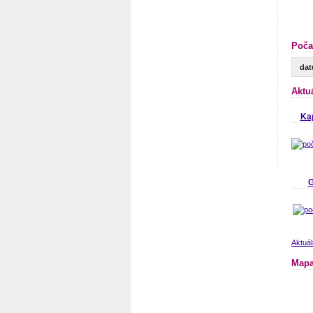
Poča
da
Aktu
Ka
G
Aktuál
Mapa