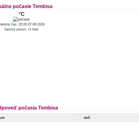
uálne počasie Tembisa
°C
iestny čas: 20:20 07.08.2026
časový posun: +1 hod.
dpoveď počasia Tembisa
tum
deň