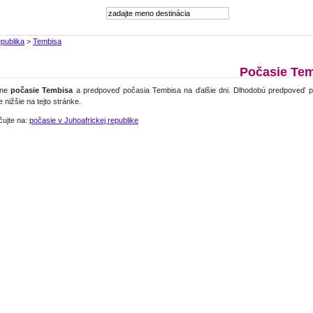
epublika
>
Tembisa
Počasie Tem
lne
počasie Tembisa
a predpoveď počasia Tembisa na ďalšie dni. Dlhodobú predpoveď p
e nižšie na tejto stránke.
čujte na:
počasie v Juhoafrickej republike