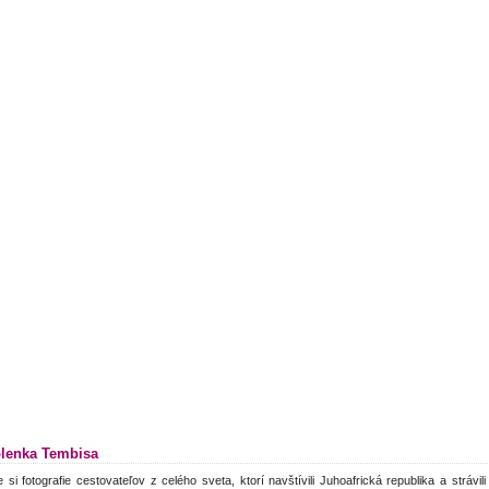
lenka Tembisa
e si fotografie cestovateľov z celého sveta, ktorí navštívili Juhoafrická republika a stráv