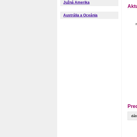
Južná Amerika
Akt
Austrália a Oceánia
m
Pre
dá