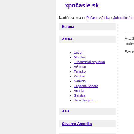
xpočasie.sk
Nachádzate sa tu:
Počasie
>
Afrika
>
Juhoafrická r
Európa
Aktuá
Afrika
nájdet
Pokra
Egypt
Maroko
Juhoafrická republika
Alžírsko
Tunisko
Zambia
Namibia
Západná Sahara
Angola
Gambia
ďalšie krajiny ...
Ázia
Severná Amerika