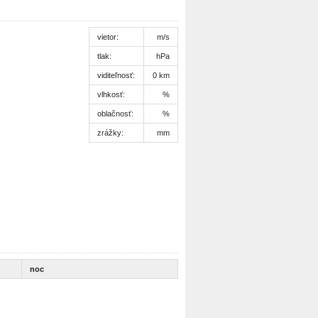
vietor:
m/s
tlak:
hPa
viditeľnosť:
0 km
vlhkosť:
%
oblačnosť:
%
zrážky:
mm
noc