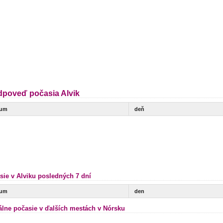
dpoveď počasia Alvik
tum
deň
sie v Alviku posledných 7 dní
tum
den
álne počasie v ďalších mestách v Nórsku