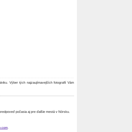
 Alviku. Výber tých najzaujímavejších fotografií Vám
e predpoveď počasia aj pre ďalšie mestá v Nórsku.
o.com
.