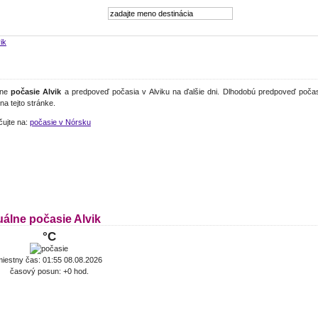
ik
lne
počasie Alvik
a predpoveď počasia v Alviku na ďalšie dni. Dlhodobú predpoveď počasi
 na tejto stránke.
čujte na:
počasie v Nórsku
uálne počasie Alvik
°C
iestny čas: 01:55 08.08.2026
časový posun: +0 hod.