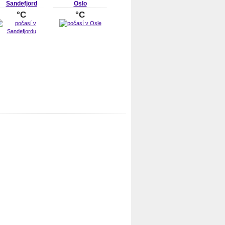
Sandefjord
Oslo
°C
°C