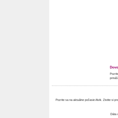
Dovo
Pozrit
prináš
Pozrite sa na aktuálne počasie Alvik. Zistite si
Dáta 