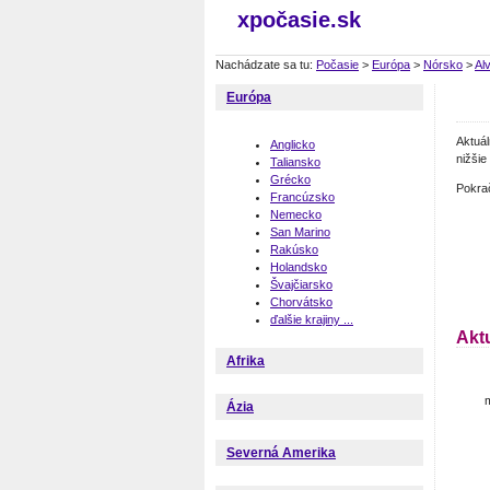
xpočasie.sk
Nachádzate sa tu:
Počasie
>
Európa
>
Nórsko
>
Alv
Európa
Aktuá
Anglicko
nižšie
Taliansko
Grécko
Pokra
Francúzsko
Nemecko
San Marino
Rakúsko
Holandsko
Švajčiarsko
Chorvátsko
ďalšie krajiny ...
Akt
Afrika
m
Ázia
Severná Amerika