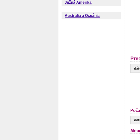
Južná Amerika
Austrália a Oceánia
Pre
dá
Poča
da
Aktu