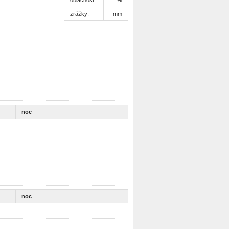
zrážky:
mm
noc
noc