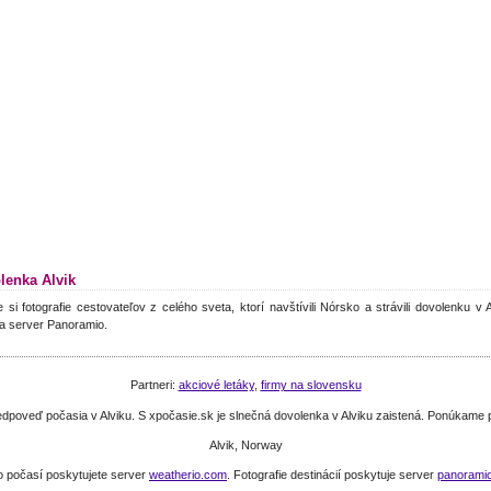
lenka Alvik
e si fotografie cestovateľov z celého sveta, ktorí navštívili Nórsko a strávili dovolenku v
a server Panoramio.
Partneri:
akciové letáky
,
firmy na slovensku
 predpoveď počasia v Alviku. S xpočasie.sk je slnečná dovolenka v Alviku zaistená. Ponúkam
Alvik, Norway
o počasí poskytujete server
weatherio.com
. Fotografie destinácií poskytuje server
panorami