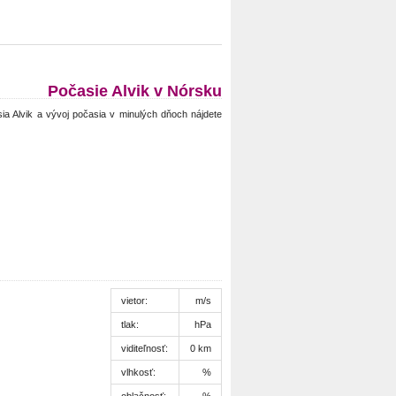
Počasie Alvik v Nórsku
a Alvik a vývoj počasia v minulých dňoch nájdete
vietor:
m/s
tlak:
hPa
viditeľnosť:
0 km
vlhkosť:
%
oblačnosť:
%