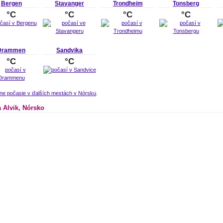
Bergen
Stavanger
Trondheim
Tonsberg
°C
°C
°C
°C
Drammen
Sandvika
°C
°C
lne počasie v ďalších mestách v Nórsku
.
 Alvik, Nórsko