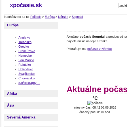
xpočasie.sk
Nachádzate sa tu:
Počasie
>
Európa
>
Nórsko
>
Sogndal
Európa
Aktuálne
počasie Sogndal
a predpoveď po
Anglicko
nájdete nižšie na tejto stránke.
Taliansko
Grécko
Pokračujte na:
počasie v Nórsku
Francúzsko
Nemecko
San Marino
Rakúsko
Holandsko
Švajčiarsko
Chorvátsko
ďalšie krajiny ...
Aktuálne počas
Afrika
°C
Ázia
miestny čas: 08:42 08.08.2026
časový posun: +0 hod.
Severná Amerika