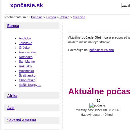
xpočasie.sk
Nachádzate sa tu:
Počasie
>
Európa
>
Poľsko
>
Oleśnica
Európa
Aktuálne
počasie Oleśnica
a predpoveď po
Anglicko
nájdete nižšie na tejto stránke.
Taliansko
Grécko
Pokračujte na:
počasie v Poľsku
Francúzsko
Nemecko
San Marino
Rakúsko
Holandsko
Švajčiarsko
Chorvátsko
ďalšie krajiny ...
Aktuálne počas
Afrika
°C
Ázia
miestny čas: 19:21 08.08.2026
časový posun: +0 hod.
Severná Amerika