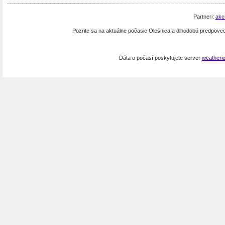
Partneri:
akc
Pozrite sa na aktuálne počasie Oleśnica a dlhodobú predpove
Dáta o počasí poskytujete server
weatheri