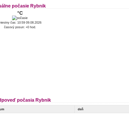
uálne počasie Rybnik
°C
iestny čas: 10:59 09.08.2026
časový posun: +0 hod.
dpoveď počasia Rybnik
tum
deň