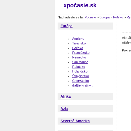
xpočasie.sk
Nachádzate sa tu:
Počasie
>
Európa
>
Poľsko
>
Ry
Európa
Aktuá
Anglicko
nájdet
Taliansko
Grécko
Pokra
Francúzsko
Nemecko
San Marino
Rakúsko
Holandsko
Švajčiarsko
Chorvátsko
ďalšie krajiny ...
Afrika
Ázia
Severná Amerika