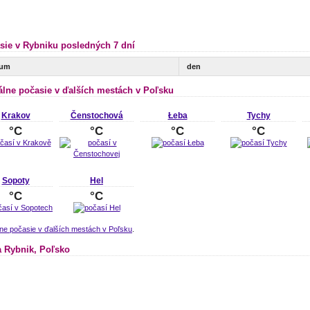
sie v Rybniku posledných 7 dní
tum
den
álne počasie v ďalších mestách v Poľsku
Krakov
Čenstochová
Łeba
Tychy
°C
°C
°C
°C
Sopoty
Hel
°C
°C
ne počasie v ďalších mestách v Poľsku
.
 Rybnik, Poľsko