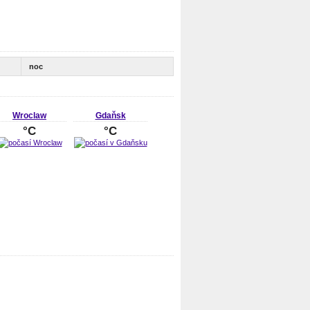
noc
Wroclaw
Gdaňsk
°C
°C