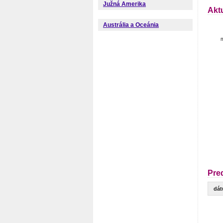
Južná Amerika
Akt
Austrália a Oceánia
m
Pre
dá