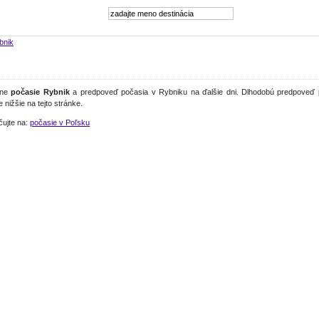
bnik
lne
počasie Rybnik
a predpoveď počasia v Rybniku na ďalšie dni. Dlhodobú predpoveď 
e nižšie na tejto stránke.
čujte na:
počasie v Poľsku