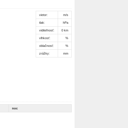
vietor:
m/s
tlak:
hPa
viditeľnosť:
0 km
vlhkosť:
%
oblačnosť:
%
zrážky:
mm
noc