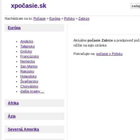
xpočasie.sk
Nachádzate sa tu:
Počasie
>
Európa
>
Poľsko
>
Zabrze
Európa
Aktuálne
počasie Zabrze
a predpoveď poča
Anglicko
nižšie na tejto stránke.
Taliansko
Grécko
Pokračujte na:
počasie v Poľsku
Francúzsko
Nemecko
San Marino
Rakúsko
Holandsko
Švajčiarsko
Chorvátsko
ďalšie krajiny ...
Afrika
Ázia
Severná Amerika