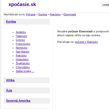
xpočasie.sk
Nachádzate sa tu:
Počasie
>
Európa
>
Rakúsko
>
Eisenstadt
Európa
Aktuálne
počasie Eisenstadt
a predpoveď 
Anglicko
dňoch nájdete nižšie na tejto stránke.
Taliansko
Grécko
Pokračujte na:
počasie v Rakúsku
Francúzsko
Nemecko
San Marino
Rakúsko
Holandsko
Švajčiarsko
Chorvátsko
ďalšie krajiny ...
Afrika
Ázia
Severná Amerika