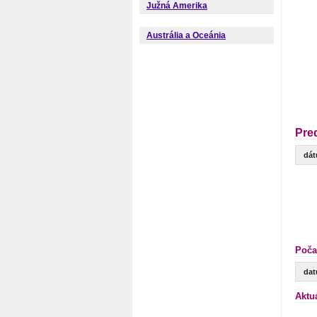
Južná Amerika
Austrália a Oceánia
Pre
dá
Poča
da
Aktu