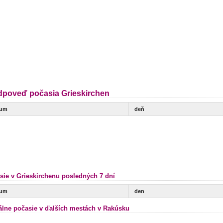
dpoveď počasia Grieskirchen
tum
deň
sie v Grieskirchenu posledných 7 dní
tum
den
álne počasie v ďalších mestách v Rakúsku