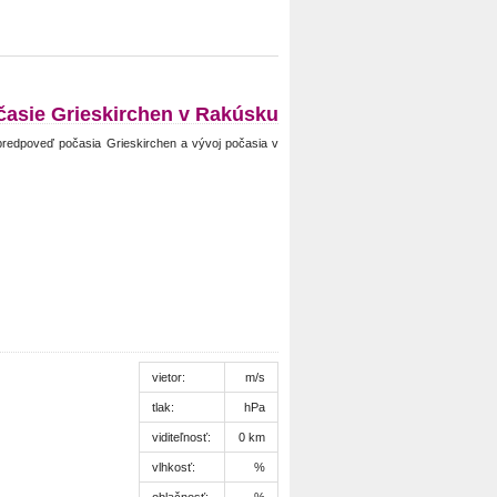
časie Grieskirchen v Rakúsku
predpoveď počasia Grieskirchen a vývoj počasia v
vietor:
m/s
tlak:
hPa
viditeľnosť:
0 km
vlhkosť:
%
oblačnosť:
%