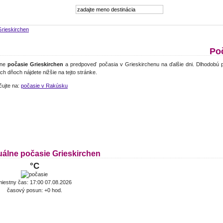
Grieskirchen
Po
lne
počasie Grieskirchen
a predpoveď počasia v Grieskirchenu na ďalšie dni. Dlhodobú 
ch dňoch nájdete nižšie na tejto stránke.
čujte na:
počasie v Rakúsku
uálne počasie Grieskirchen
°C
iestny čas: 17:00 07.08.2026
časový posun: +0 hod.