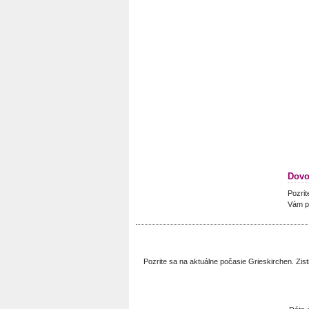
Dovo
Pozrit
Vám p
Pozrite sa na aktuálne počasie Grieskirchen. Zi