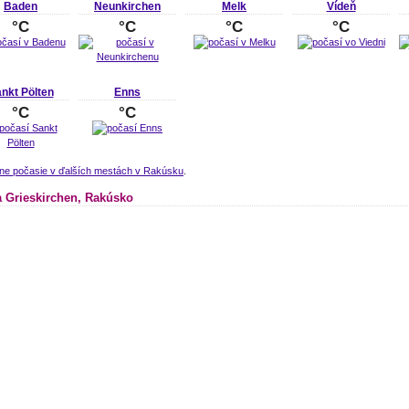
Baden
Neunkirchen
Melk
Vídeň
°C
°C
°C
°C
nkt Pölten
Enns
°C
°C
lne počasie v ďalších mestách v Rakúsku
.
 Grieskirchen, Rakúsko