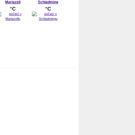
Mariazell
Schladming
°C
°C