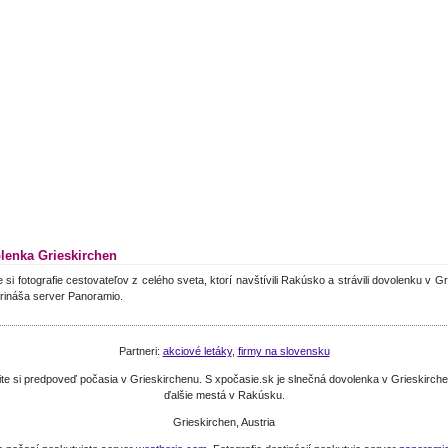
lenka Grieskirchen
e si fotografie cestovateľov z celého sveta, ktorí navštívili Rakúsko a strávili dovolenku v G
rináša server Panoramio.
Partneri:
akciové letáky
,
firmy na slovensku
stite si predpoveď počasia v Grieskirchenu. S xpočasie.sk je slnečná dovolenka v Grieskirc
ďalšie mestá v Rakúsku.
Grieskirchen, Austria