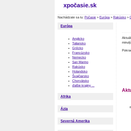
xpočasie.sk
Nachádzate sa tu:
Počasie
>
Európa
>
Rakúsko
>
Európa
Aktuá
Anglicko
minulý
Taliansko
Grécko
Pokra
Francúzsko
Nemecko
San Marino
Rakúsko
Holandsko
Švajčiarsko
Chorvátsko
ďalšie krajiny ...
Akt
Afrika
m
Ázia
Severná Amerika