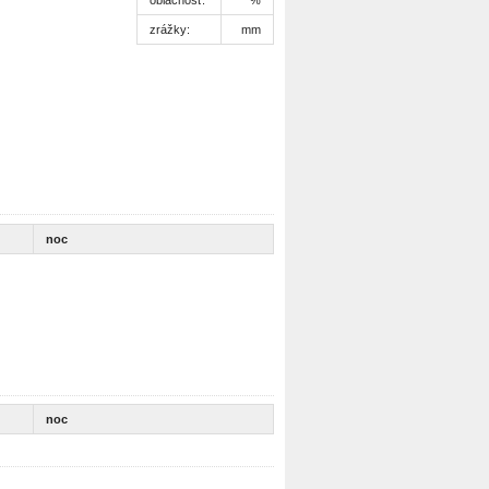
zrážky:
mm
noc
noc