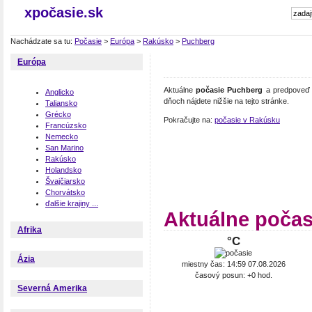
xpočasie.sk
Nachádzate sa tu:
Počasie
>
Európa
>
Rakúsko
>
Puchberg
Európa
Aktuálne
počasie Puchberg
a predpoveď p
Anglicko
dňoch nájdete nižšie na tejto stránke.
Taliansko
Grécko
Pokračujte na:
počasie v Rakúsku
Francúzsko
Nemecko
San Marino
Rakúsko
Holandsko
Švajčiarsko
Chorvátsko
ďalšie krajiny ...
Aktuálne poča
Afrika
°C
Ázia
miestny čas: 14:59 07.08.2026
časový posun: +0 hod.
Severná Amerika