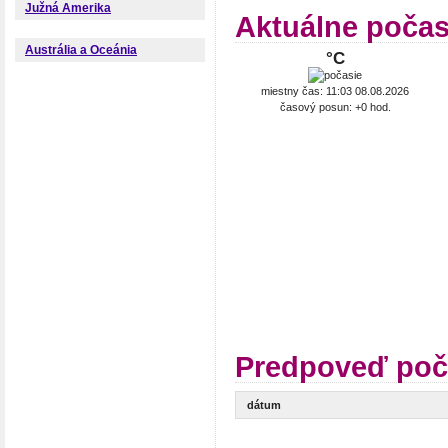
Južná Amerika
Aktuálne počas
Austrália a Oceánia
°C
miestny čas: 11:03 08.08.2026
časový posun: +0 hod.
Predpoveď poč
dátum