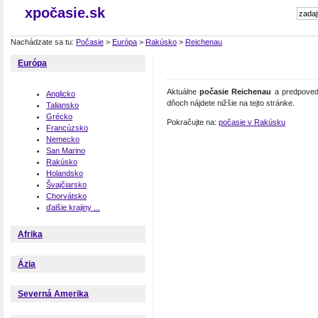
xpočasie.sk
Nachádzate sa tu:
Počasie
>
Európa
>
Rakúsko
>
Reichenau
Európa
Aktuálne
počasie Reichenau
a predpoveď 
Anglicko
dňoch nájdete nižšie na tejto stránke.
Taliansko
Grécko
Pokračujte na:
počasie v Rakúsku
Francúzsko
Nemecko
San Marino
Rakúsko
Holandsko
Švajčiarsko
Chorvátsko
ďalšie krajiny ...
Afrika
Ázia
Severná Amerika