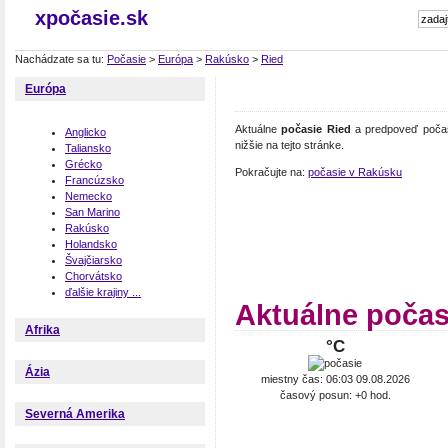
xpočasie.sk
Nachádzate sa tu:
Počasie
>
Európa
>
Rakúsko
>
Ried
Európa
Aktuálne
počasie Ried
a predpoveď počasi
Anglicko
nižšie na tejto stránke.
Taliansko
Grécko
Pokračujte na:
počasie v Rakúsku
Francúzsko
Nemecko
San Marino
Rakúsko
Holandsko
Švajčiarsko
Chorvátsko
ďalšie krajiny ...
Aktuálne počas
Afrika
°C
Ázia
miestny čas: 06:03 09.08.2026
časový posun: +0 hod.
Severná Amerika