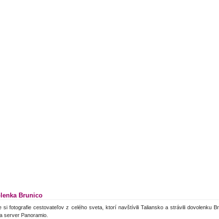
lenka Brunico
e si fotografie cestovateľov z celého sveta, ktorí navštívili Taliansko a strávili dovolenku 
a server Panoramio.