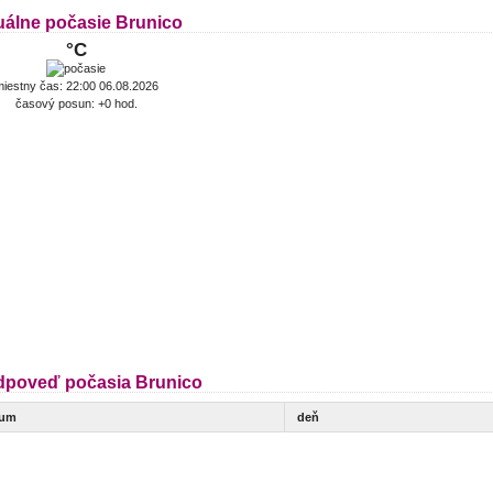
uálne počasie Brunico
°C
iestny čas: 22:00 06.08.2026
časový posun: +0 hod.
dpoveď počasia Brunico
tum
deň