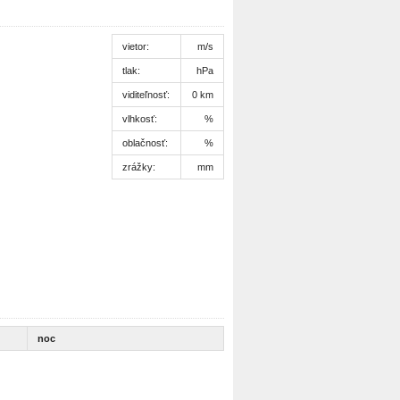
vietor:
m/s
tlak:
hPa
viditeľnosť:
0 km
vlhkosť:
%
oblačnosť:
%
zrážky:
mm
noc