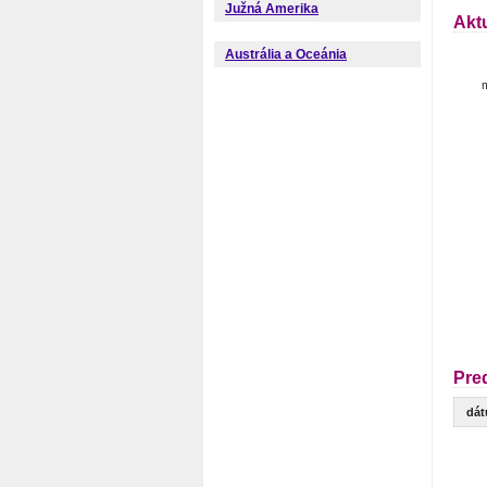
Južná Amerika
Akt
Austrália a Oceánia
m
Pre
dá