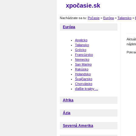
xpočasie.sk
Nachádzate sa tu:
Počasie
>
Európa
>
Taliansko
>
Európa
Aktuá
Anglicko
nájdet
Taliansko
Grécko
Pokra
Francúzsko
Nemecko
San Marino
Rakúsko
Holandsko
Švajčiarsko
Chorvátsko
ďalšie krajiny ...
Afrika
Ázia
Severná Amerika