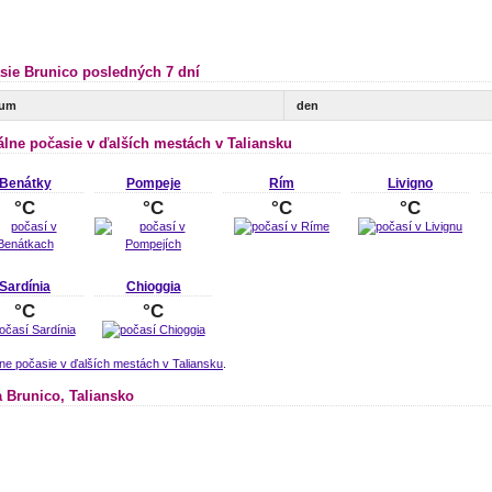
sie Brunico posledných 7 dní
tum
den
álne počasie v ďalších mestách v Taliansku
Benátky
Pompeje
Rím
Livigno
°C
°C
°C
°C
Sardínia
Chioggia
°C
°C
ne počasie v ďalších mestách v Taliansku
.
 Brunico, Taliansko