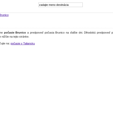
Brunico
lne
počasie Brunico
a predpoveď počasia Brunico na ďalšie dni. Dlhodobú predpoveď p
e nižšie na tejto stránke.
čujte na:
počasie v Taliansku