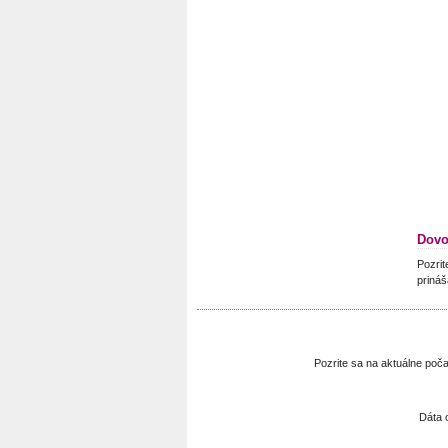
Dovo
Pozrit
prináš
Pozrite sa na aktuálne poč
Dáta 