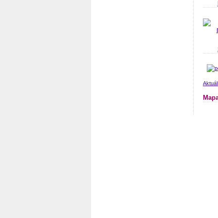
Aktuál
Mapa