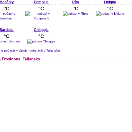
Benátky
Pompeje
Rím
Livigno
°C
°C
°C
°C
Sardínia
Chioggia
°C
°C
ne počasie v ďalších mestách v Taliansku
.
 Frosinone, Taliansko