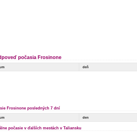
dpoveď počasia Frosinone
tum
deň
sie Frosinone posledných 7 dní
tum
den
álne počasie v ďalších mestách v Taliansku