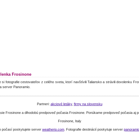
lenka Frosinone
e si fotografie cestovateľov z celého sveta, ktorí navštívili Taliansko a strávili dovolenku F
a server Panoramio.
Partneri:
akciové letáky
,
firmy na slovensku
asie Frosinone a dlhodobú predpoveď počasia Frosinone. Ponúkame predpoveď počasia aj pr
Frosinone, Italy
o počasí poskytujete server
weatherio.com
. Fotografie destinácií poskytuje server
panorami