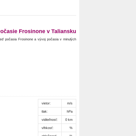
očasie Frosinone v Taliansku
eď počasia Frosinone a vývoj počasia v minulých
vietor:
m/s
tlak:
hPa
viditeľnosť:
0 km
vlhkosť:
%
oblačnosť:
%