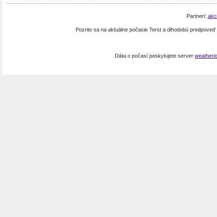
Partneri:
akc
Pozrite sa na aktuálne počasie Terst a dlhodobú predpoveď
Dáta o počasí poskytujete server
weatheri