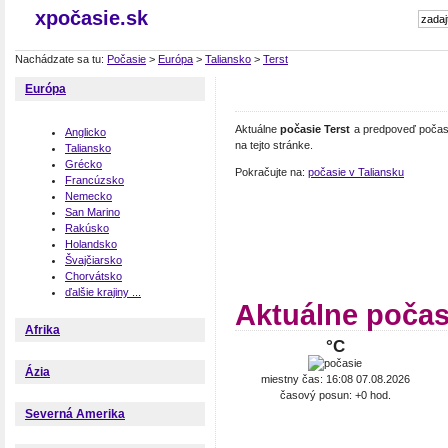
xpočasie.sk
Nachádzate sa tu:
Počasie
>
Európa
>
Taliansko
>
Terst
Európa
Aktuálne
počasie Terst
a predpoveď počasia
Anglicko
na tejto stránke.
Taliansko
Grécko
Pokračujte na:
počasie v Taliansku
Francúzsko
Nemecko
San Marino
Rakúsko
Holandsko
Švajčiarsko
Chorvátsko
ďalšie krajiny ...
Aktuálne počas
Afrika
°C
Ázia
miestny čas: 16:08 07.08.2026
časový posun: +0 hod.
Severná Amerika