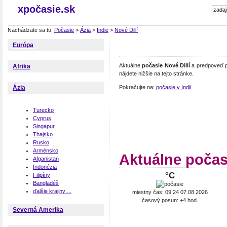
xpočasie.sk
Nachádzate sa tu:
Počasie
>
Ázia
>
Indie
>
Nové Dillí
Európa
Aktuálne
počasie Nové Dillí
a predpoveď po
Afrika
nájdete nižšie na tejto stránke.
Pokračujte na:
počasie v Indii
Ázia
Turecko
Cyprus
Singapur
Thajsko
Rusko
Arménsko
Aktuálne počasi
Afganistan
Indonézia
°C
Filipíny
Bangladéš
ďalšie krajiny ...
miestny čas: 09:24 07.08.2026
časový posun: +4 hod.
Severná Amerika