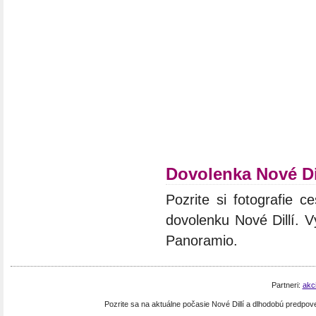
Dovolenka Nové Di
Pozrite si fotografie ce
dovolenku Nové Dillí. V
Panoramio.
Partneri:
akc
Pozrite sa na aktuálne počasie Nové Dillí a dlhodobú predpov