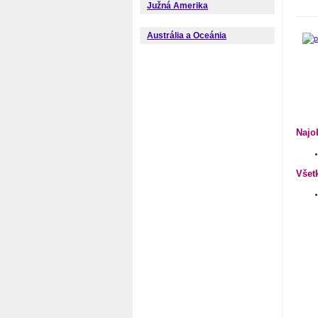
Južná Amerika
Austrália a Oceánia
Najo
Všet