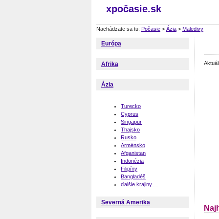
xpočasie.sk
Nachádzate sa tu:
Počasie
>
Ázia
>
Maledivy
Európa
Aktuá
Afrika
Ázia
Turecko
Cyprus
Singapur
Thajsko
Rusko
Arménsko
Afganistan
Indonézia
Filipíny
Bangladéš
ďalšie krajiny ...
Severná Amerika
Naj