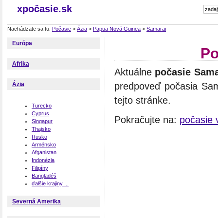
xpočasie.sk
Nachádzate sa tu:
Počasie
>
Ázia
>
Papua Nová Guinea
>
Samarai
Európa
Po
Afrika
Aktuálne
počasie Sama
predpoveď počasia Sama
Ázia
tejto stránke.
Turecko
Cyprus
Pokračujte na:
počasie 
Singapur
Thajsko
Rusko
Arménsko
Afganistan
Indonézia
Filipíny
Bangladéš
ďalšie krajiny ...
Severná Amerika