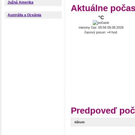
Južná Amerika
Aktuálne poča
Austrália a Oceánia
°C
miestny čas: 05:56 09.08.2026
časový posun: +4 hod.
Predpoveď poč
dátum