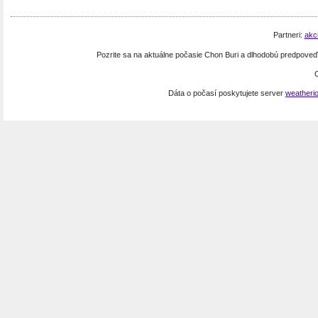
Partneri:
akc
Pozrite sa na aktuálne počasie Chon Buri a dlhodobú predpove
C
Dáta o počasí poskytujete server
weatheri