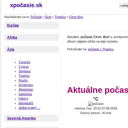
xpočasie.sk
Nachádzate sa tu:
Počasie
>
Ázia
>
Thajsko
>
Chon Buri
Európa
Aktuálne
počasie Chon Buri
a predpoveď 
Afrika
dňoch nájdete nižšie na tejto stránke.
Pokračujte na:
počasie v Thajsku
Ázia
Turecko
Cyprus
Singapur
Thajsko
Rusko
Arménsko
Aktuálne počas
Afganistan
Indonézia
°C
Filipíny
Bangladéš
ďalšie krajiny ...
miestny čas: 15:02 07.08.2026
časový posun: +6 hod.
Severná Amerika