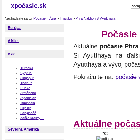
xpočasie.sk
Nachádzate sa tu:
Počasie
>
Ázia
>
Thajsko
>
Phra Nakhon Si Ayutthaya
Európa
Počasie 
Afrika
Aktuálne
počasie Phra
Si Ayutthaya na ďalš
Ázia
Ayutthaya a vývoj počas
Turecko
Cyprus
Pokračujte na:
počasie 
Singapur
Thajsko
Rusko
Arménsko
Afganistan
Indonézia
Filipíny
Bangladéš
ďalšie krajiny ...
Aktuálne počas
Severná Amerika
°C