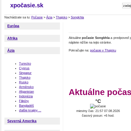
xpočasie.sk
Nachádzate sa tu:
Počasie
>
Ázia
>
Thajsko
>
Songkhla
Európa
Aktuálne
počasie Songkhla
a predpoveď p
Afrika
nájdete nižšie na tejto stránke.
Pokračujte na:
počasie v Thajsku
Ázia
Turecko
Cyprus
Singapur
Thajsko
Rusko
Arménsko
Aktuálne počas
Afganistan
Indonézia
°C
Filipíny
Bangladéš
ďalšie krajiny ...
miestny čas: 21:57 07.08.2026
časový posun: +6 hod.
Severná Amerika