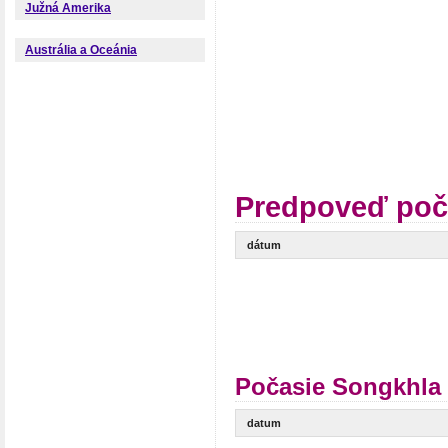
Južná Amerika
Austrália a Oceánia
Predpoveď poč
dátum
Počasie Songkhla 
datum