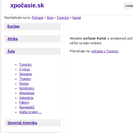
xpočasie.sk
Nachádzate sa tu:
Počasie
>
Ázia
>
Turecko
>
Kartal
Európa
Aktuálne
počasie Kartal
a predpoveď počas
Afrika
nižšie na tejto stránke.
Pokračujte na:
počasie v Turecku
Ázia
Turecko
Cyprus
Singapur
Thajsko
Rusko
Arménsko
Afganistan
Indonézia
Filipíny
Bangladéš
ďalšie krajiny ...
Severná Amerika