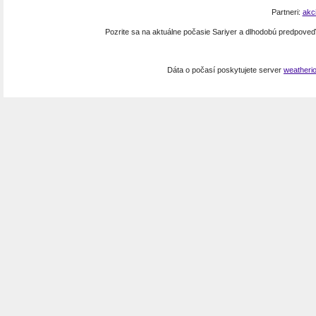
Partneri:
akc
Pozrite sa na aktuálne počasie Sariyer a dlhodobú predpove
Dáta o počasí poskytujete server
weatheri