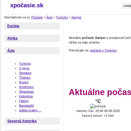
xpočasie.sk
Nachádzate sa tu:
Počasie
>
Ázia
>
Turecko
>
Sariyer
Európa
Aktuálne
počasie Sariyer
a predpoveď počas
Afrika
nižšie na tejto stránke.
Pokračujte na:
počasie v Turecku
Ázia
Turecko
Cyprus
Singapur
Thajsko
Rusko
Arménsko
Aktuálne počas
Afganistan
Indonézia
°C
Filipíny
Bangladéš
ďalšie krajiny ...
miestny čas: 20:46 08.08.2026
časový posun: +1 hod.
Severná Amerika