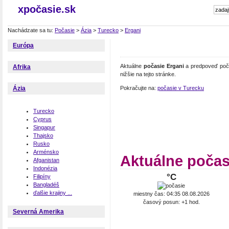
xpočasie.sk
Nachádzate sa tu:
Počasie
>
Ázia
>
Turecko
>
Ergani
Európa
Aktuálne
počasie Ergani
a predpoveď poča
Afrika
nižšie na tejto stránke.
Pokračujte na:
počasie v Turecku
Ázia
Turecko
Cyprus
Singapur
Thajsko
Rusko
Arménsko
Aktuálne počas
Afganistan
Indonézia
°C
Filipíny
Bangladéš
ďalšie krajiny ...
miestny čas: 04:35 08.08.2026
časový posun: +1 hod.
Severná Amerika