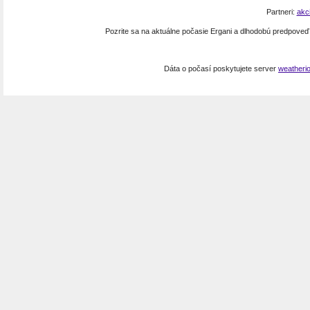
Partneri:
akc
Pozrite sa na aktuálne počasie Ergani a dlhodobú predpove
Dáta o počasí poskytujete server
weatheri